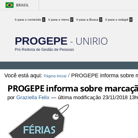
BRASIL
Ir para o conteúdo
1
Ir para o menu
2
Ir para a Busca
3
Ir para o rodapé
4
- UNIRIO
PROGEPE
Pró-Reitoria de Gestão de Pessoas
Você está aqui:
/
PROGEPE informa sobre ma
Página Inicial
PROGEPE informa sobre marcação 
por
Graziella Felix
—
última modificação
23/11/2018 13h