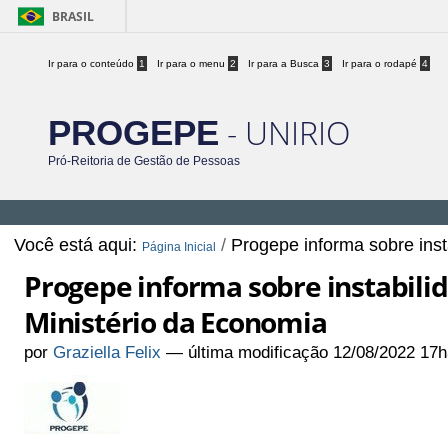
BRASIL
Ir para o conteúdo
1
Ir para o menu
2
Ir para a Busca
3
Ir para o rodapé
4
- UNIRIO
PROGEPE
Pró-Reitoria de Gestão de Pessoas
Você está aqui:
/
Progepe informa sobre ins
Página Inicial
Progepe informa sobre instabili
Ministério da Economia
por
Graziella Felix
—
última modificação
12/08/2022 17h