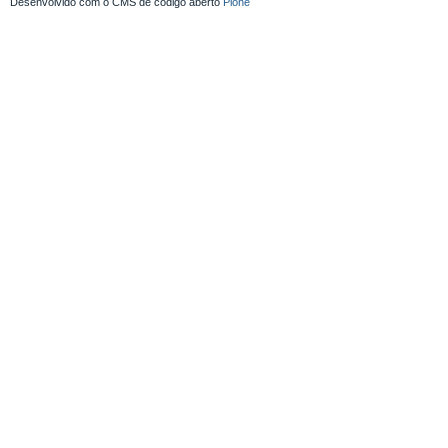
Desenvolvido com o CMS de código aberto
Plone