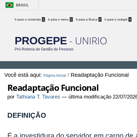
BRASIL
Ir para o conteúdo
1
Ir para o menu
2
Ir para a Busca
3
Ir para o rodapé
4
- UNIRIO
PROGEPE
Pró-Reitoria de Gestão de Pessoas
Você está aqui:
/
Readaptação Funcional
Página Inicial
Readaptação Funcional
por
Tathiana T. Tavares
—
última modificação
22/07/202
DEFINIÇÃO
É a investidura do servidor em cargo de 