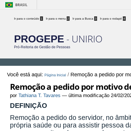
BRASIL
Ir para o conteúdo
1
Ir para o menu
2
Ir para a Busca
3
Ir para o rodapé
4
- UNIRIO
PROGEPE
Pró-Reitoria de Gestão de Pessoas
Você está aqui:
/
Remoção a pedido por mo
Página Inicial
Remoção a pedido por motivo d
por
Tathiana T. Tavares
—
última modificação
24/02/20
DEFINIÇÃO
Remoção a pedido do servidor, no âmbi
própria saúde ou para assistir pessoa 