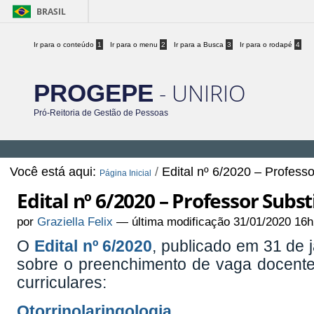
BRASIL
Ir para o conteúdo
1
Ir para o menu
2
Ir para a Busca
3
Ir para o rodapé
4
- UNIRIO
PROGEPE
Pró-Reitoria de Gestão de Pessoas
Você está aqui:
/
Edital nº 6/2020 – Professo
Página Inicial
Edital nº 6/2020 – Professor Subst
por
Graziella Felix
—
última modificação
31/01/2020 16h
O
Edital nº 6/2020
, publicado em 31 de j
sobre o preenchimento de vaga docente
curriculares:
Otorrinolaringologia