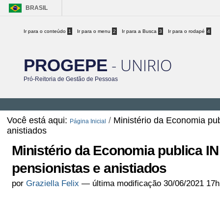
BRASIL
Ir para o conteúdo
1
Ir para o menu
2
Ir para a Busca
3
Ir para o rodapé
4
- UNIRIO
PROGEPE
Pró-Reitoria de Gestão de Pessoas
Você está aqui:
/
Ministério da Economia pu
Página Inicial
anistiados
Ministério da Economia publica I
pensionistas e anistiados
por
Graziella Felix
—
última modificação
30/06/2021 17h