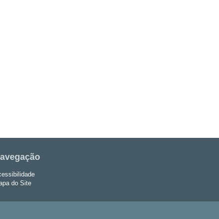
avegação
essibilidade
pa do Site