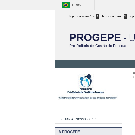
BRASIL
Ir para o conteúdo
1
Ir para o menu
2
Ir 
- 
PROGEPE
Pró-Reitoria de Gestão de Pessoas
V
C
E-book
"Nossa Gente"
A PROGEPE