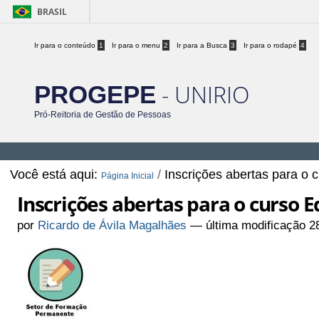
BRASIL
Ir para o conteúdo
1
Ir para o menu
2
Ir para a Busca
3
Ir para o rodapé
4
- UNIRIO
PROGEPE
Pró-Reitoria de Gestão de Pessoas
Você está aqui:
/
Inscrições abertas para o 
Página Inicial
Inscrições abertas para o curso E
por
Ricardo de Ávila Magalhães
—
última modificação
28