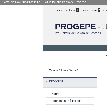
Portal do Governo Brasileiro
Atualize sua Barra de Governo
Ir para o conteúdo
1
Ir para o menu
2
Ir 
- 
PROGEPE
Pró-Reitoria de Gestão de Pessoas
V
P
E-book
"Nossa Gente"
A PROGEPE
Sobre
Agenda da Pró-Reitora