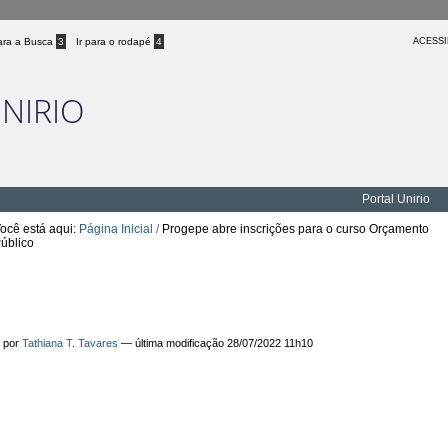
para a Busca
3
Ir para o rodapé
4
ACESSI
UNIRIO
Portal Unirio
ocê está aqui:
Página Inicial
/
Progepe abre inscrições para o curso Orçamento
úblico
Progepe abre inscrições para o curso
Orçamento Público
por
Tathiana T. Tavares
—
última modificação
28/07/2022 11h10