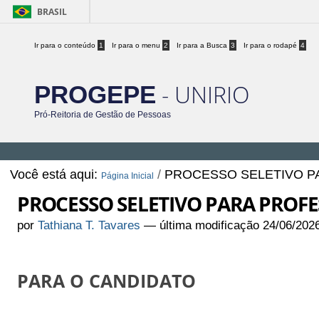
BRASIL
Ir para o conteúdo
1
Ir para o menu
2
Ir para a Busca
3
Ir para o rodapé
4
- UNIRIO
PROGEPE
Pró-Reitoria de Gestão de Pessoas
Você está aqui:
/
PROCESSO SELETIVO P
Página Inicial
PROCESSO SELETIVO PARA PROFE
por
Tathiana T. Tavares
—
última modificação
24/06/202
PARA O CANDIDATO