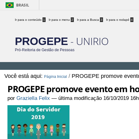
BRASIL
Ir para o conteúdo
1
Ir para o menu
2
Ir para a Busca
3
Ir para o rodapé
4
- UNIRIO
PROGEPE
Pró-Reitoria de Gestão de Pessoas
Você está aqui:
/
PROGEPE promove evento
Página Inicial
PROGEPE promove evento em ho
por
Graziella Felix
—
última modificação
16/10/2019 16h