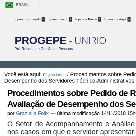
BRASIL
Ir para o conteúdo
1
Ir para o menu
2
Ir para a Busca
3
Ir para o rodapé
4
- UNIRIO
PROGEPE
Pró-Reitoria de Gestão de Pessoas
Você está aqui:
/
Procedimentos sobre Pedid
Página Inicial
Desempenho dos Servidores Técnico-Administrativos
Procedimentos sobre Pedido de R
Avaliação de Desempenho dos Ser
por
Graziella Felix
—
última modificação
14/11/2018 15h
O Setor de Acompanhamento e Análise
nos casos em que o servidor apresentar N