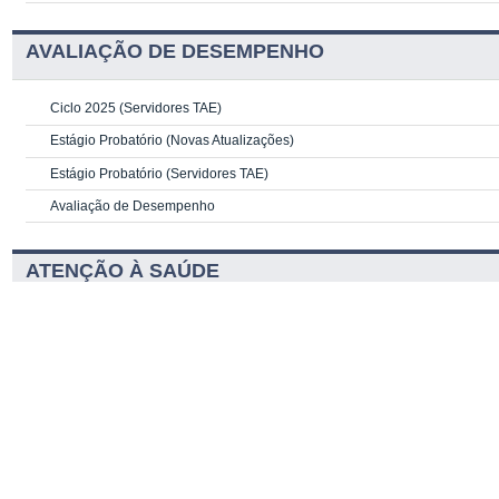
AVALIAÇÃO DE DESEMPENHO
Ciclo 2025 (Servidores TAE)
Estágio Probatório (Novas Atualizações)
Estágio Probatório (Servidores TAE)
Avaliação de Desempenho
ATENÇÃO À SAÚDE
Apoio e Suporte Psicológico -
SAST
Unidade SIASS
Programas e Projetos
COVID-19