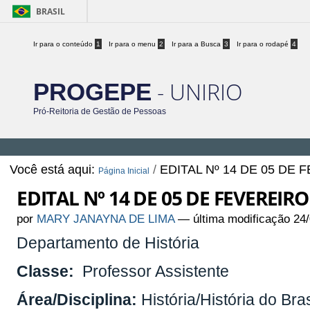
BRASIL
Ir para o conteúdo
1
Ir para o menu
2
Ir para a Busca
3
Ir para o rodapé
4
- UNIRIO
PROGEPE
Pró-Reitoria de Gestão de Pessoas
Você está aqui:
/
EDITAL Nº 14 DE 05 DE 
Página Inicial
EDITAL Nº 14 DE 05 DE FEVEREIRO
por
MARY JANAYNA DE LIMA
—
última modificação
24/
Departamento de História
Classe:
Professor Assistente
Área/Disciplina:
História/História do Bras