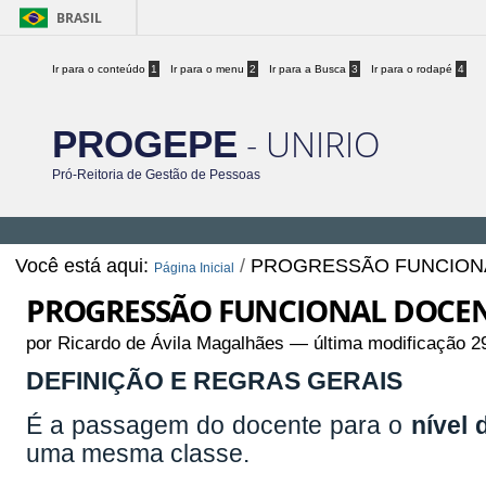
BRASIL
Ir para o conteúdo
1
Ir para o menu
2
Ir para a Busca
3
Ir para o rodapé
4
- UNIRIO
PROGEPE
Pró-Reitoria de Gestão de Pessoas
Você está aqui:
/
PROGRESSÃO FUNCION
Página Inicial
PROGRESSÃO FUNCIONAL DOCE
por Ricardo de Ávila Magalhães —
última modificação
29
DEFINIÇÃO E REGRAS GERAIS
É a passagem do docente para o
nível
uma mesma classe.