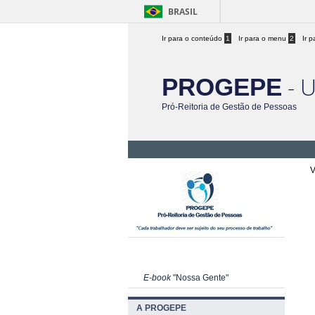
BRASIL
Ir para o conteúdo
1
Ir para o menu
2
Ir 
- 
PROGEPE
Pró-Reitoria de Gestão de Pessoas
V
E-book
"Nossa Gente"
A PROGEPE