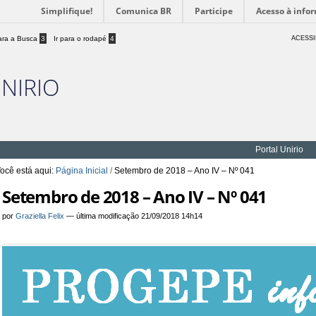
Simplifique!
Comunica BR
Participe
Acesso à info
para a Busca
3
Ir para o rodapé
4
ACESSI
UNIRIO
Portal Unirio
ocê está aqui:
Página Inicial
/
Setembro de 2018 – Ano IV – Nº 041
Setembro de 2018 – Ano IV – Nº 041
por
Graziella Felix
—
última modificação
21/09/2018 14h14