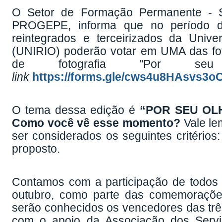
O Setor de Formação Permanente - S
PROGEPE, informa que no período de
reintegrados e terceirizados da Univ
(UNIRIO) poderão votar em UMA das foto
de fotografia "Por seu
link
https://forms.gle/cws4u8HAsvs3o
O tema dessa edição é
“POR SEU OL
Como você vê esse momento?
Vale le
ser considerados os seguintes critérios:
proposto.
Contamos com a participação de todos 
outubro, como parte das comemoraçõe
serão conhecidos os vencedores das três
com o apoio da Associação dos Servi