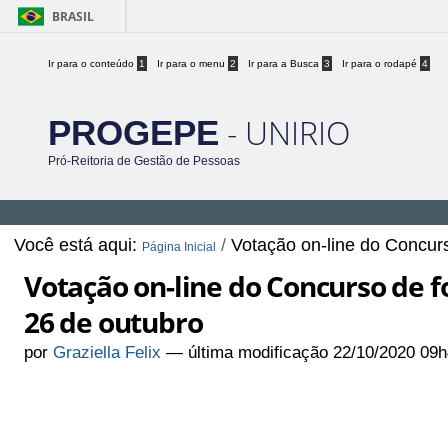
BRASIL
Ir para o conteúdo
1
Ir para o menu
2
Ir para a Busca
3
Ir para o rodapé
4
- UNIRIO
PROGEPE
Pró-Reitoria de Gestão de Pessoas
Você está aqui:
/
Votação on-line do Concurso
Página Inicial
Votação on-line do Concurso de fo
26 de outubro
por
Graziella Felix
—
última modificação
22/10/2020 09h