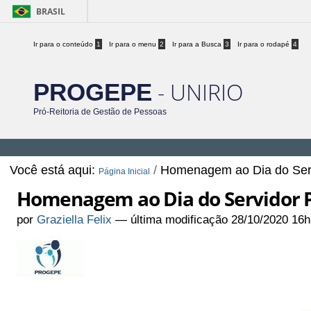
BRASIL
Ir para o conteúdo
1
Ir para o menu
2
Ir para a Busca
3
Ir para o rodapé
4
- UNIRIO
PROGEPE
Pró-Reitoria de Gestão de Pessoas
Você está aqui:
/
Homenagem ao Dia do Serv
Página Inicial
Homenagem ao Dia do Servidor P
por
Graziella Felix
—
última modificação
28/10/2020 16h