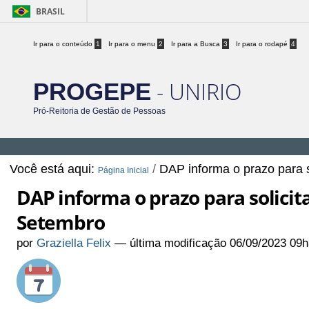
BRASIL
Ir para o conteúdo
1
Ir para o menu
2
Ir para a Busca
3
Ir para o rodapé
4
- UNIRIO
PROGEPE
Pró-Reitoria de Gestão de Pessoas
Você está aqui:
/
DAP informa o prazo para 
Página Inicial
DAP informa o prazo para solici
Setembro
por
Graziella Felix
—
última modificação
06/09/2023 09h