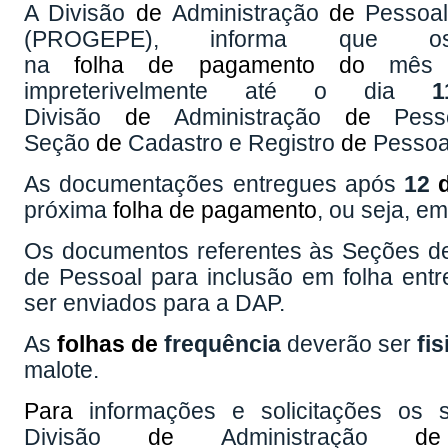
A Divisão
de
Administração
de
Pessoal
(PROGEPE), informa que o
na
folha
de
pagamento
do
mê
impreterivelmente até o dia
Divisão
de
Administração
de
Pess
Seção
de
Cadastro e Registro
de
Pessoa
As documentações entregues após
12
próxima
folha
de
pagamento
, ou seja, e
Os documentos referentes às Seções d
de Pessoal para inclusão em folha ent
ser enviados para a DAP.
As
folhas
de
frequência
deverão ser
fis
malote.
Para
informações e solicitações os 
Divisão
de
Administração
de