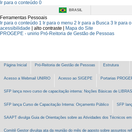
Ir para o conteúdo
0
BRASIL
Ferramentas Pessoais
Ir para o conteúdo
1
Ir para o menu
2
Ir para a Busca
3
Ir para 
acessibilidade
|
alto contraste |
Mapa do Site
PROGEPE
- unirio
Pró-Reitoria de Gestão de Pessoas
Página Inicial
Pró-Reitoria de Gestão de Pessoas
Estrutura
Acesso a Webmail UNIRIO
Acesso ao SIGEPE
Portarias PROGE
SFP lança novo curso de capacitação interna: Noções Básicas de LIBRA
SFP lança Curso de Capacitação Interna: Orçamento Público
SFP lanç
SAAPT divulga Guia de Orientações sobre as Atividades dos Técnicos e
Comitê Gestor divulga ata da reunião do mês de agosto sobre assuntos r