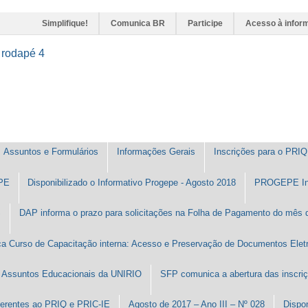
Simplifique!
Comunica BR
Participe
Acesso à infor
o rodapé
4
Assuntos e Formulários
Informações Gerais
Inscrições para o PRIQ 
PE
Disponibilizado o Informativo Progepe - Agosto 2018
PROGEPE In
S
DAP informa o prazo para solicitações na Folha de Pagamento do mês 
a Curso de Capacitação interna: Acesso e Preservação de Documentos Eletr
m Assuntos Educacionais da UNIRIO
SFP comunica a abertura das inscriç
eferentes ao PRIQ e PRIC-IE
Agosto de 2017 – Ano III – Nº 028
Dispon