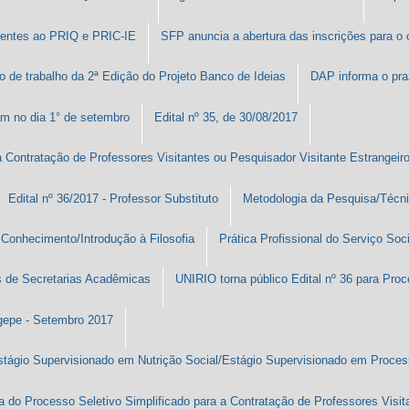
erentes ao PRIQ e PRIC-IE
SFP anuncia a abertura das inscrições para o
de trabalho da 2ª Edição do Projeto Banco de Ideias
DAP informa o pra
am no dia 1° de setembro
Edital nº 35, de 30/08/2017
a Contratação de Professores Visitantes ou Pesquisador Visitante Estrangeir
Edital nº 36/2017 - Professor Substituto
Metodologia da Pesquisa/Técnic
 Conhecimento/Introdução à Filosofia
Prática Profissional do Serviço Soc
es de Secretarias Acadêmicas
UNIRIO torna público Edital nº 36 para Proc
ogepe - Setembro 2017
 Estágio Supervisionado em Nutrição Social/Estágio Supervisionado em Proce
ta do Processo Seletivo Simplificado para a Contratação de Professores Visi