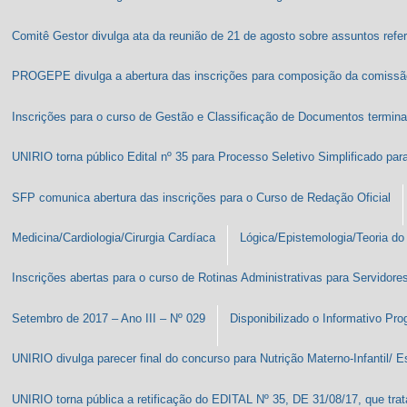
Comitê Gestor divulga ata da reunião de 21 de agosto sobre assuntos ref
PROGEPE divulga a abertura das inscrições para composição da comissão 
Inscrições para o curso de Gestão e Classificação de Documentos termin
UNIRIO torna público Edital nº 35 para Processo Seletivo Simplificado par
SFP comunica abertura das inscrições para o Curso de Redação Oficial
Medicina/Cardiologia/Cirurgia Cardíaca
Lógica/Epistemologia/Teoria do
Inscrições abertas para o curso de Rotinas Administrativas para Servidor
Setembro de 2017 – Ano III – Nº 029
Disponibilizado o Informativo Pr
UNIRIO divulga parecer final do concurso para Nutrição Materno-Infantil/
UNIRIO torna pública a retificação do EDITAL Nº 35, DE 31/08/17, que tra