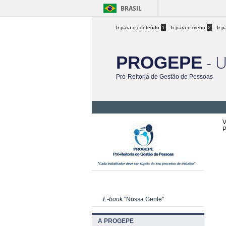
BRASIL
Ir para o conteúdo
1
Ir para o menu
2
Ir 
- 
PROGEPE
Pró-Reitoria de Gestão de Pessoas
V
P
E-book
"Nossa Gente"
A PROGEPE