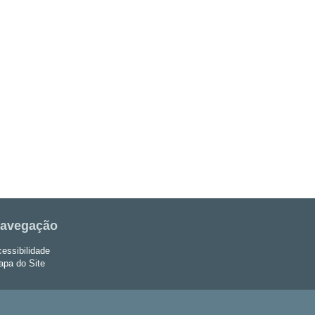
avegação
essibilidade
pa do Site