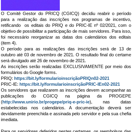
O Comitê Gestor do PRICQ (CGICQ) decidiu
reabrir o período
para a realização das inscrições
nos programas de incentivo
,
retificando
os editais do PRIQ e do PRIC-IE nº 02/2021, com o
objetivo de possibilitar a participação de mais servidores. Para isso,
foi necessário reorganizar as datas dos calendários dos editais
(item 4).
O período para as realizações das inscrições será de 13 de
outubro até 03 de novembro de 2021. O resultado final do certame
será divulgado até 26 de novembro de 2021.
As inscrições serão realizadas EXCLUSIVAMENTE por meio dos
formulários do Google forms.
PRIQ:
https://bit.ly/formularioinscriçãoPRIQn02-2021
PRIC-IE:
https://bit.ly/formularioinscriçãoPRIC-IEn02-2021
Os servidores que realizarem as inscrições devem acompanhar as
publicações do CGICQ na página da PROGEPE
(
http://www.unirio.br/progepe/priq-e-pric-ie
), nas datas
estabelecidas nos calendários. A documentação deverá ser
devidamente preenchida e assinada pelo servidor e pela sua chefia
imediata.
Para os servidores
deferidos
nestes certames, os reembolsos das