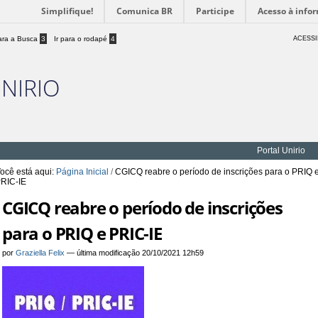
Simplifique!
Comunica BR
Participe
Acesso à info
para a Busca
3
Ir para o rodapé
4
ACESSI
UNIRIO
Portal Unirio
ocê está aqui:
Página Inicial
/
CGICQ reabre o período de inscrições para o PRIQ 
RIC-IE
CGICQ reabre o período de inscrições
para o PRIQ e PRIC-IE
por
Graziella Felix
—
última modificação
20/10/2021 12h59