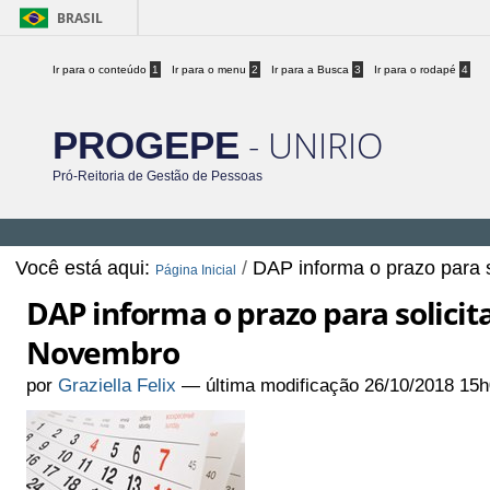
BRASIL
Ir para o conteúdo
1
Ir para o menu
2
Ir para a Busca
3
Ir para o rodapé
4
- UNIRIO
PROGEPE
Pró-Reitoria de Gestão de Pessoas
Você está aqui:
/
DAP informa o prazo para
Página Inicial
DAP informa o prazo para solici
Novembro
por
Graziella Felix
—
última modificação
26/10/2018 15h