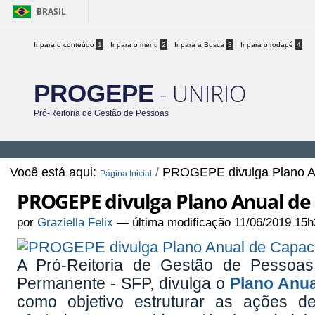
BRASIL
Ir para o conteúdo
1
Ir para o menu
2
Ir para a Busca
3
Ir para o rodapé
4
- UNIRIO
PROGEPE
Pró-Reitoria de Gestão de Pessoas
Você está aqui:
/
PROGEPE divulga Plano An
Página Inicial
PROGEPE divulga Plano Anual de 
por
Graziella Felix
—
última modificação
11/06/2019 15h
A Pró-Reitoria de Gestão de Pessoa
Permanente - SFP, divulga o
Plano Anua
como objetivo estruturar as ações d