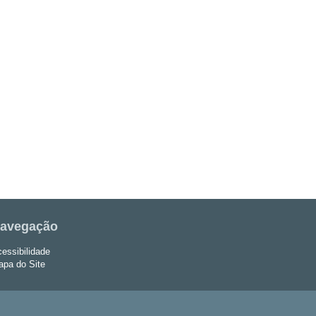
avegação
essibilidade
pa do Site