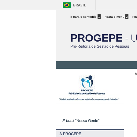
BRASIL
Ir para o conteúdo
1
Ir para o menu
2
Ir 
- 
PROGEPE
Pró-Reitoria de Gestão de Pessoas
V
E-book
"Nossa Gente"
A PROGEPE