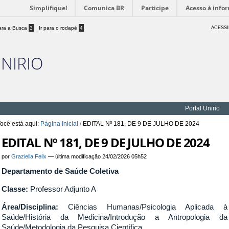
Simplifique!
Comunica BR
Participe
Acesso à info
para a Busca
3
Ir para o rodapé
4
ACESSI
UNIRIO
Portal Unirio
ocê está aqui:
Página Inicial
/
EDITAL Nº 181, DE 9 DE JULHO DE 2024
EDITAL Nº 181, DE 9 DE JULHO DE 2024
por
Graziella Felix
—
última modificação
24/02/2026 05h52
Departamento de Saúde Coletiva
Classe:
Professor Adjunto A
Área/Disciplina:
Ciências Humanas/Psicologia Aplicada à
Saúde/História da Medicina/Introdução a Antropologia da
Saúde/Metodologia da Pesquisa Científica