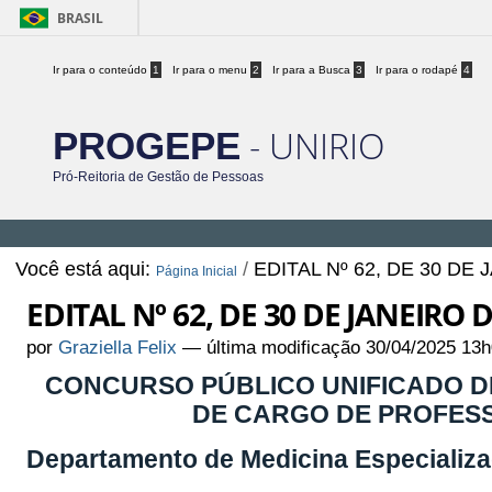
BRASIL
Ir para o conteúdo
1
Ir para o menu
2
Ir para a Busca
3
Ir para o rodapé
4
- UNIRIO
PROGEPE
Pró-Reitoria de Gestão de Pessoas
Você está aqui:
/
EDITAL Nº 62, DE 30 DE
Página Inicial
EDITAL Nº 62, DE 30 DE JANEIRO 
por
Graziella Felix
—
última modificação
30/04/2025 13h
CONCURSO PÚBLICO UNIFICADO DE
DE CARGO DE PROFESS
Departamento de Medicina Especializ