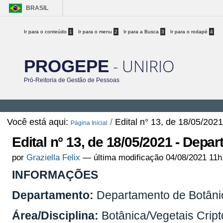
BRASIL
Ir para o conteúdo
1
Ir para o menu
2
Ir para a Busca
3
Ir para o rodapé
4
- UNIRIO
PROGEPE
Pró-Reitoria de Gestão de Pessoas
Você está aqui:
/
Edital n° 13, de 18/05/202
Página Inicial
Edital n° 13, de 18/05/2021 - Depa
por
Graziella Felix
—
última modificação
04/08/2021 11h
INFORMAÇÕES
Departamento:
Departamento de Botâni
Área/Disciplina:
Botânica/Vegetais Crip