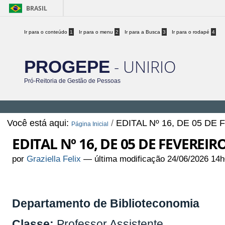
BRASIL
Ir para o conteúdo
1
Ir para o menu
2
Ir para a Busca
3
Ir para o rodapé
4
- UNIRIO
PROGEPE
Pró-Reitoria de Gestão de Pessoas
Você está aqui:
/
EDITAL Nº 16, DE 05 DE
Página Inicial
EDITAL Nº 16, DE 05 DE FEVEREIR
por
Graziella Felix
—
última modificação
24/06/2026 14h
Departamento de Biblioteconomia
Classe:
Professor Assistente