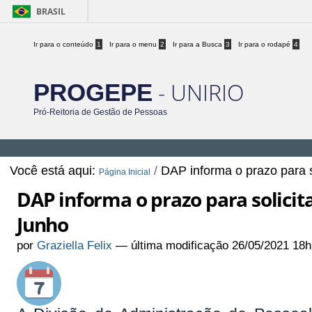
BRASIL
Ir para o conteúdo
1
Ir para o menu
2
Ir para a Busca
3
Ir para o rodapé
4
- UNIRIO
PROGEPE
Pró-Reitoria de Gestão de Pessoas
Você está aqui:
/
DAP informa o prazo para 
Página Inicial
DAP informa o prazo para solici
Junho
por
Graziella Felix
—
última modificação
26/05/2021 18h