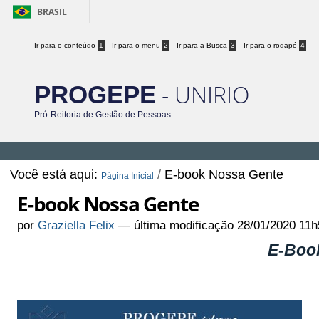
BRASIL
Ir para o conteúdo
1
Ir para o menu
2
Ir para a Busca
3
Ir para o rodapé
4
- UNIRIO
PROGEPE
Pró-Reitoria de Gestão de Pessoas
Você está aqui:
/
E-book Nossa Gente
Página Inicial
E-book Nossa Gente
por
Graziella Felix
—
última modificação
28/01/2020 11h
E-Boo