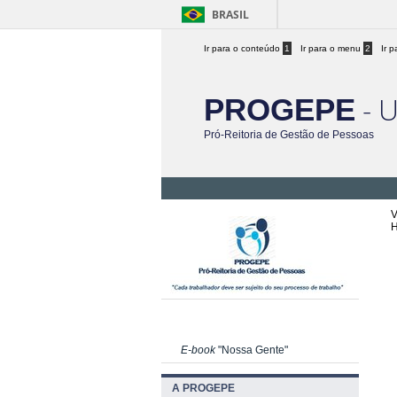
BRASIL
Ir para o conteúdo
1
Ir para o menu
2
Ir 
- 
PROGEPE
Pró-Reitoria de Gestão de Pessoas
V
E-book
"Nossa Gente"
A PROGEPE