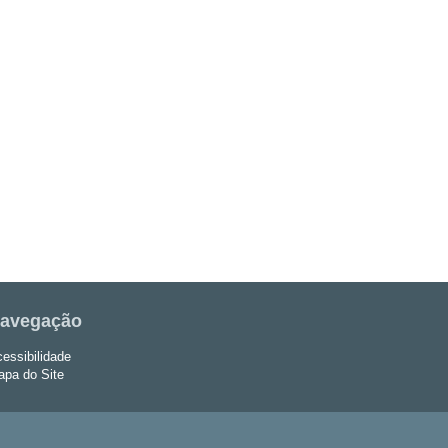
avegação
essibilidade
pa do Site