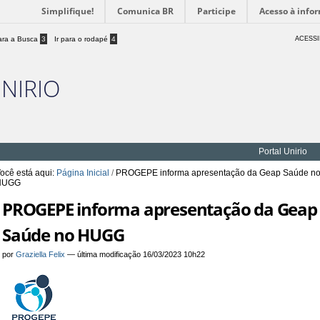
Simplifique!
Comunica BR
Participe
Acesso à info
para a Busca
3
Ir para o rodapé
4
ACESSI
UNIRIO
Portal Unirio
ocê está aqui:
Página Inicial
/
PROGEPE informa apresentação da Geap Saúde n
HUGG
PROGEPE informa apresentação da Geap
Saúde no HUGG
por
Graziella Felix
—
última modificação
16/03/2023 10h22