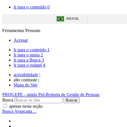
Ir para o conteúdo
0
BRASIL
Ferramentas Pessoais
Acessar
Ir para o conteúdo
1
Ir para o menu
2
Ir para a Busca
3
Ir para o rodapé
4
acessibilidade
|
alto contraste |
Mapa do Site
PROGEPE
- unirio
Pró-Reitoria de Gestão de Pessoas
Busca
apenas nesta seção
Busca Avançada…