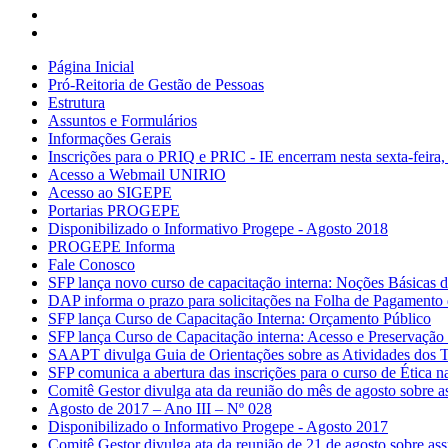
Página Inicial
Pró-Reitoria de Gestão de Pessoas
Estrutura
Assuntos e Formulários
Informações Gerais
Inscrições para o PRIQ e PRIC - IE encerram nesta sexta-feira,
Acesso a Webmail UNIRIO
Acesso ao SIGEPE
Portarias PROGEPE
Disponibilizado o Informativo Progepe - Agosto 2018
PROGEPE Informa
Fale Conosco
SFP lança novo curso de capacitação interna: Noções Básica
DAP informa o prazo para solicitações na Folha de Pagamento
SFP lança Curso de Capacitação Interna: Orçamento Público
SFP lança Curso de Capacitação interna: Acesso e Preservaçã
SAAPT divulga Guia de Orientações sobre as Atividades dos
SFP comunica a abertura das inscrições para o curso de Ética 
Comitê Gestor divulga ata da reunião do mês de agosto sobre 
Agosto de 2017 – Ano III – Nº 028
Disponibilizado o Informativo Progepe - Agosto 2017
Comitê Gestor divulga ata da reunião de 21 de agosto sobre as