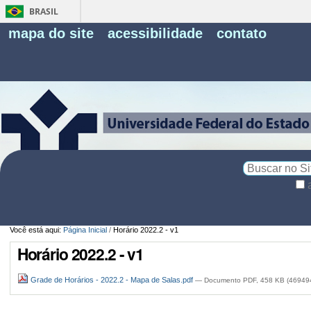
BRASIL
Fe
mapa do site
acessibilidade
contato
Pe
Busca
Busca
Avançada…
Você está aqui:
Página Inicial
/
Horário 2022.2 - v1
Horário 2022.2 - v1
Grade de Horários - 2022.2 - Mapa de Salas.pdf
— Documento PDF, 458 KB (469494