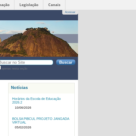
mação
Legislação
Canais
Acessar
sca
apenas nesta seção
sca
vançada…
Notícias
Horários da Escola de Educação
2026.2
10/06/2026
BOLSA PIBCUL PROJETO JANGADA
VIRTUAL
05/02/2026