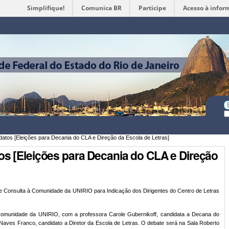
Simplifique!
Comunica BR
Participe
Acesso à infor
Ferramentas
Pessoais
Bu
Bu
A
atos [Eleições para Decania do CLA e Direção da Escola de Letras]
s [Eleições para Decania do CLA e Direção
 Consulta à Comunidade da UNIRIO para Indicação dos Dirigentes do Centro de Letras
à comunidade da UNIRIO, com a professora Carole Gubernikoff, candidata a Decana do
 Naves Franco, candidato a Diretor da Escola de Letras. O debate será na Sala Roberto