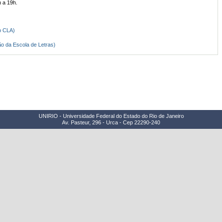
h a 19h.
o CLA)
o da Escola de Letras)
UNIRIO - Universidade Federal do Estado do Rio de Janeiro
Av. Pasteur, 296 - Urca - Cep 22290-240