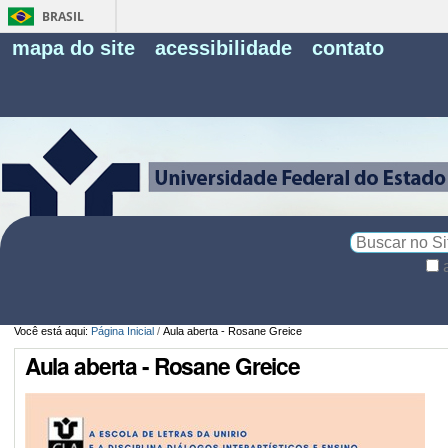
BRASIL
Fe
mapa do site
acessibilidade
contato
Pe
Busca
Busca
Avançada…
Você está aqui:
Página Inicial
/
Aula aberta - Rosane Greice
Aula aberta - Rosane Greice