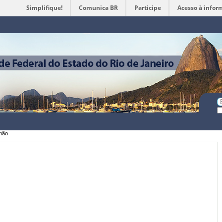
Simplifique!
Comunica BR
Participe
Acesso à infor
Ferramentas
Pessoais
Bu
Bu
A
mão