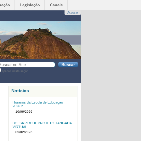
mação
Legislação
Canais
Acessar
sca
apenas nesta seção
sca
vançada…
Notícias
Horários da Escola de Educação
2026.2
10/06/2026
BOLSA PIBCUL PROJETO JANGADA
VIRTUAL
05/02/2026