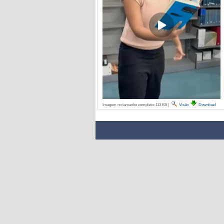
Imagem no tamanho completo:
113 KB
|
Visão
Download