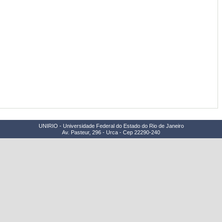
UNIRIO - Universidade Federal do Estado do Rio de Janeiro
Av. Pasteur, 296 - Urca - Cep 22290-240