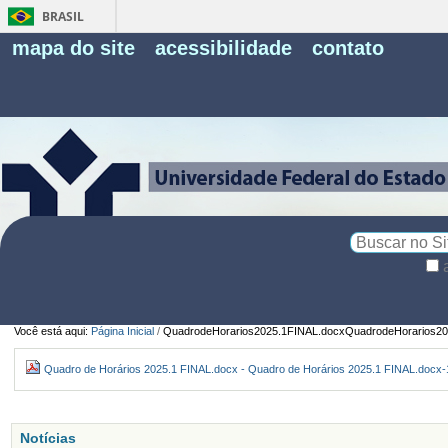
BRASIL
Fe
mapa do site
acessibilidade
contato
Pe
Busca
Busca
Avançada…
Você está aqui:
Página Inicial
/
QuadrodeHorarios2025.1FINAL.docxQuadrodeHorarios20
Quadro de Horários 2025.1 FINAL.docx - Quadro de Horários 2025.1 FINAL.docx-
Notícias