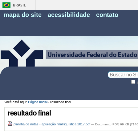
BRASIL
Fe
mapa do site
acessibilidade
contato
Pe
Busca
Busca
Avançada…
Você está aqui:
Página Inicial
/
resultado final
resultado final
planilha de notas - apuração final liguística 2017.pdf
— Documento PDF, 69 KB (7146