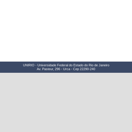
UNIRIO - Universidade Federal do Estado do Rio de Janeiro
Av. Pasteur, 296 - Urca - Cep 22290-240