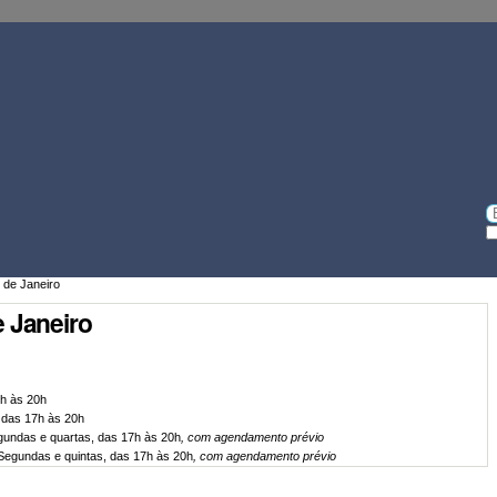
Ferramentas
Pessoais
Bu
Bu
A
 de Janeiro
 Janeiro
17h às 20h
, das 17h às 20h
egundas e quartas, das 17h às 20h
, com agendamento prévio
Segundas e quintas, das 17h às 20h
, com agendamento prévio