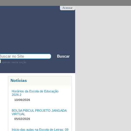
Acessar
sca
apenas nesta seção
sca
vançada…
Notícias
Horários da Escola de Educação
2026.2
10/06/2026
BOLSA PIBCUL PROJETO JANGADA
VIRTUAL
05/02/2026
Início das aulas na Escola de Letras: 09