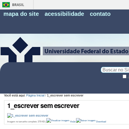
BRASIL
Fe
mapa do site
acessibilidade
contato
Pe
Busca
Busca
Avançada…
Você está aqui:
Página Inicial
/
1_escrever sem escrever
1_escrever sem escrever
Imagem no tamanho completo:
379 KB
|
Visão
Download