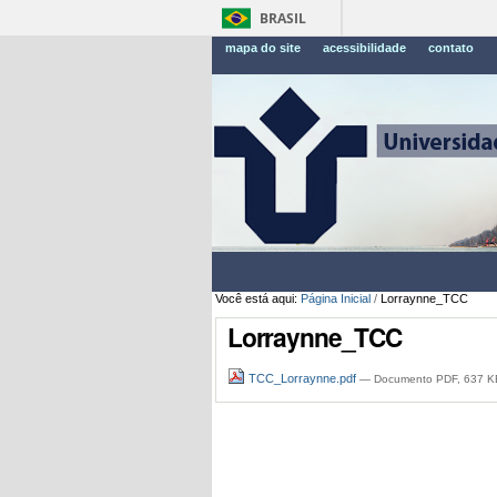
BRASIL
mapa do site
acessibilidade
contato
Você está aqui:
Página Inicial
/
Lorraynne_TCC
Lorraynne_TCC
TCC_Lorraynne.pdf
— Documento PDF, 637 KB