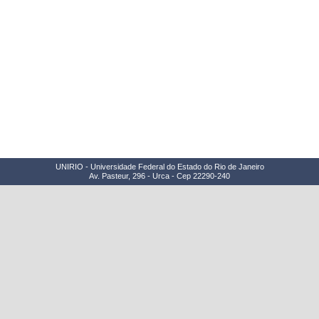
UNIRIO - Universidade Federal do Estado do Rio de Janeiro
Av. Pasteur, 296 - Urca - Cep 22290-240