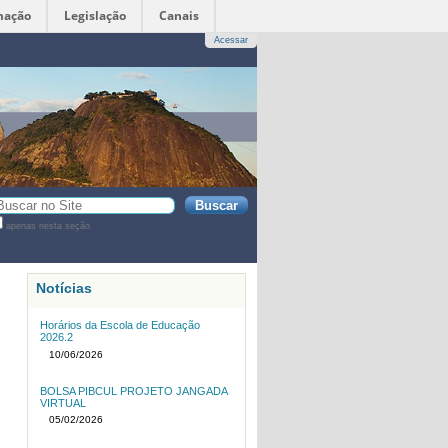
mação
Legislação
Canais
Acessar
sca
apenas nesta seção
sca
vançada…
Notícias
Horários da Escola de Educação
2026.2
10/06/2026
BOLSA PIBCUL PROJETO JANGADA
VIRTUAL
05/02/2026