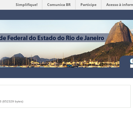
Simplifique!
Comunica BR
Participe
Acesso à infor
Ferramentas
Pessoais
Bu
Bu
A
 (652329 bytes)