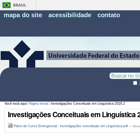
BRASIL
Fe
mapa do site
acessibilidade
contato
Pe
Busca
Busca
Avançada…
Você está aqui:
Página Inicial
/
Investigações Conceituais em Linguística 2020.2
Investigações Conceituais em Linguística 
Plano de Curso Emergencial - Investigações conceituais em Linguística.pdf
— Docu