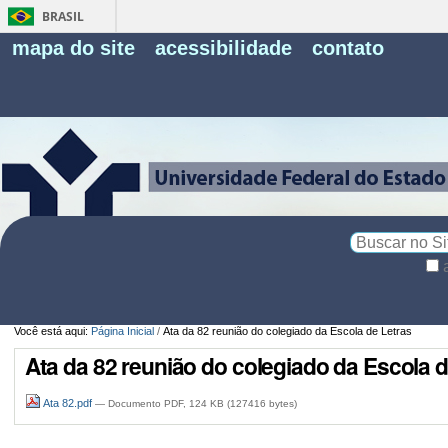
BRASIL
Fe
mapa do site
acessibilidade
contato
Pe
Busca
Busca
Avançada…
Você está aqui:
Página Inicial
/
Ata da 82 reunião do colegiado da Escola de Letras
Ata da 82 reunião do colegiado da Escola d
Ata 82.pdf
— Documento PDF, 124 KB (127416 bytes)