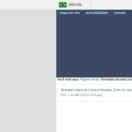
BRASIL
mapa do site
acessibilidade
contato
Você está aqui:
Página Inicial
/
BrendahLeticadaCos
Brendah Letica da Costa A Pimenta_Entre as ras
PDF, 1.60 MB (1675178 bytes)