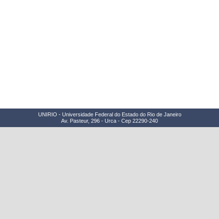
UNIRIO - Universidade Federal do Estado do Rio de Janeiro
Av. Pasteur, 296 - Urca - Cep 22290-240