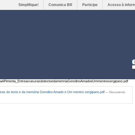
Simplifique!
Comunica BR
Participe
Acesso à infor
Ferramentas
Pessoais
Bu
Bu
A
taAPimenta_EntreasrasurasdotextoedamemriaGenolinoAmadoeUmmeninosergipano.pdf
uras do texto e da memória Genolino Amado e Um menino sergipano.pdf
— Documento