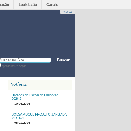
mação
Legislação
Canais
Acessar
sca
apenas nesta seção
sca
vançada…
Notícias
Horários da Escola de Educação
2026.2
10/06/2026
BOLSA PIBCUL PROJETO JANGADA
VIRTUAL
05/02/2026