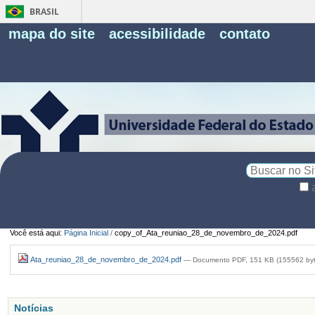
BRASIL
Fe
mapa do site
acessibilidade
contato
Pe
Busca
Busca
Avançada…
Você está aqui:
Página Inicial
/
copy_of_Ata_reuniao_28_de_novembro_de_2024.pdf
Ata_reuniao_28_de_novembro_de_2024.pdf
— Documento PDF, 151 KB (155562 byt
Notícias