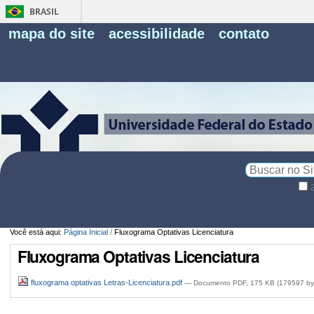
BRASIL
Fe
mapa do site
acessibilidade
contato
Pe
Busca
Busca
Avançada…
Você está aqui:
Página Inicial
/
Fluxograma Optativas Licenciatura
Fluxograma Optativas Licenciatura
fluxograma optativas Letras-Licenciatura.pdf
— Documento PDF, 175 KB (179597 by