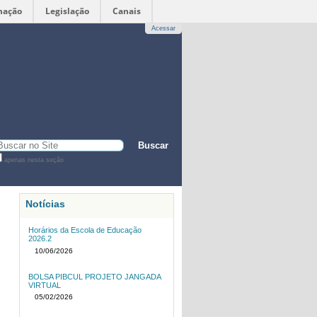
mação
Legislação
Canais
Acessar
sca
apenas nesta seção
sca
vançada…
Notícias
Horários da Escola de Educação
2026.2
10/06/2026
BOLSA PIBCUL PROJETO JANGADA
VIRTUAL
05/02/2026