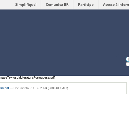
Simplifique!
Comunica BR
Participe
Acesso à infor
Ferramentas
Pessoais
Bu
Bu
A
aseTextosdaLiteraturaPortuguesa.pdf
esa.pdf
— Documento PDF, 282 KB (288948 bytes)