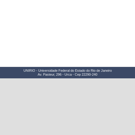
UNIRIO - Universidade Federal do Estado do Rio de Janeiro
Av. Pasteur, 296 - Urca - Cep 22290-240