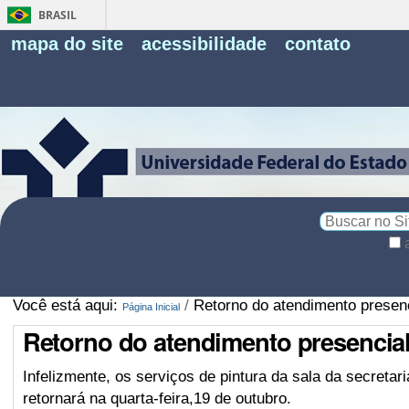
BRASIL
Fe
mapa do site
acessibilidade
contato
Pe
Busca
Busca
Avançada…
Você está aqui:
/
Retorno do atendimento presenc
Página Inicial
Retorno do atendimento presencial 
Infelizmente, os serviços de pintura da sala da secreta
retornará na quarta-feira,19 de outubro.