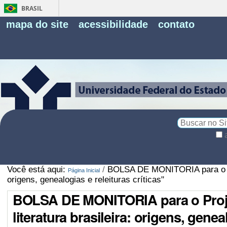
BRASIL
Fe
mapa do site
acessibilidade
contato
Pe
Busca
Busca
Avançada…
Você está aqui:
/
BOLSA DE MONITORIA para o Proj
Página Inicial
origens, genealogias e releituras críticas"
BOLSA DE MONITORIA para o Projet
literatura brasileira: origens, genea