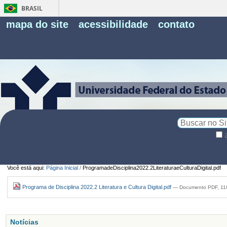
BRASIL
Fe
mapa do site
acessibilidade
contato
Pe
Busca
Busca
Avançada…
Você está aqui:
Página Inicial
/
ProgramadeDisciplina2022.2LiteraturaeCulturaDigital.pdf
Programa de Disciplina 2022.2 Literatura e Cultura Digital.pdf
— Documento PDF, 110
Notícias