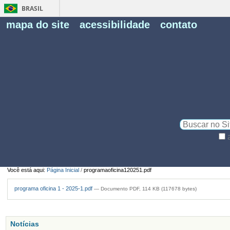
BRASIL
Fe
mapa do site
acessibilidade
contato
Pe
Busca
Busca
Avançada…
Você está aqui:
Página Inicial
/
programaoficina120251.pdf
programa oficina 1 - 2025-1.pdf
— Documento PDF, 114 KB (117678 bytes)
Notícias