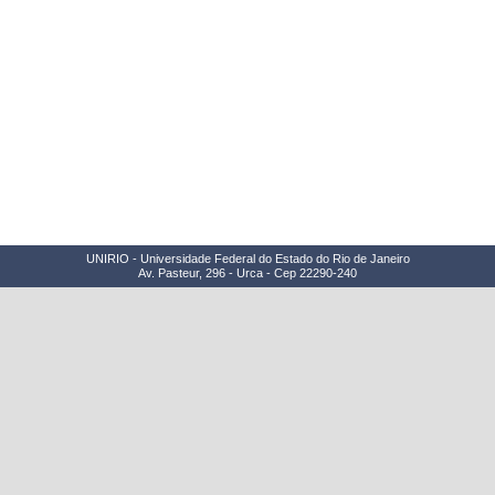
UNIRIO - Universidade Federal do Estado do Rio de Janeiro
Av. Pasteur, 296 - Urca - Cep 22290-240