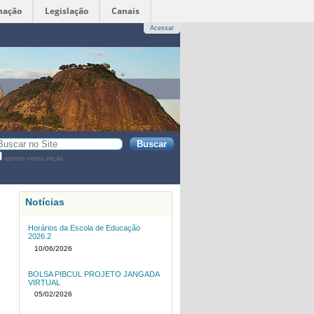
mação
Legislação
Canais
Acessar
sca
apenas nesta seção
sca
vançada…
Notícias
Horários da Escola de Educação
2026.2
10/06/2026
BOLSA PIBCUL PROJETO JANGADA
VIRTUAL
05/02/2026