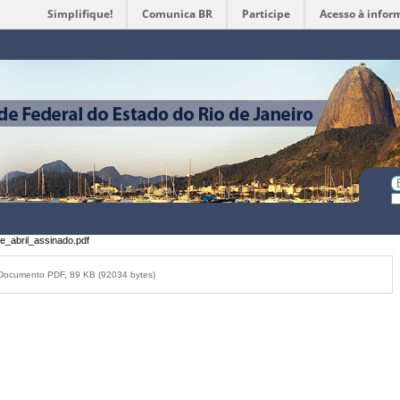
Simplifique!
Comunica BR
Participe
Acesso à infor
Ferramentas
Pessoais
Bu
Bu
A
_abril_assinado.pdf
ocumento PDF, 89 KB (92034 bytes)