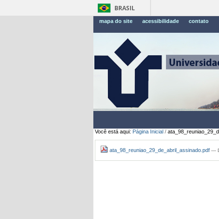
BRASIL
mapa do site
acessibilidade
contato
Você está aqui:
Página Inicial
/
ata_98_reuniao_29_de
ata_98_reuniao_29_de_abril_assinado.pdf
— D